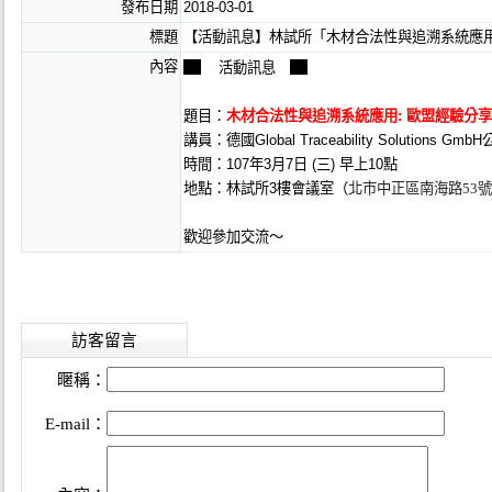
發布日期
2018-03-01
標題
【活動訊息】林試所「木材合法性與追溯系統應用
▇
▇
內容
活動訊息
題目：
木材合法性與追溯系統應用: 歐盟經驗分享
講員：德國Global Traceability Solu
時間：107年3月7日 (三) 早上10點
地點：林試所3樓會議室（
北市中正區南海路53號
歡迎參加交流～
訪客留言
暱稱：
E-mail：