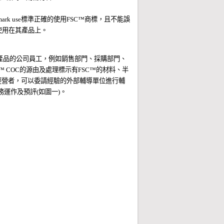
ademark use標準正確的使用FSC
™
商標，且不能誤
者使用在其產品上。
產品的公司員工，例如銷售部門、採購部門、
™
COC的源由及處理標示有FSC
™
的材料、半
業經營者，可以委請經驗的外部輔導單位進行輔
運作及預評(如圖一)。