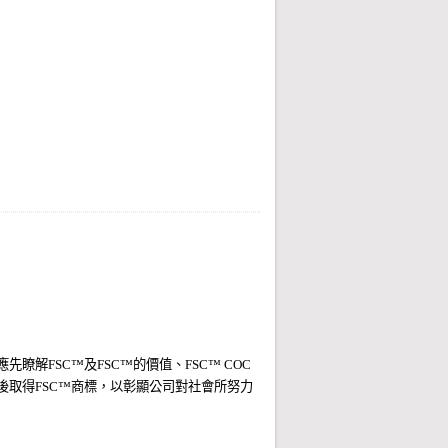
家森林驗證系統，故無PEFC FM驗證林
1,005張
有效證書的產品在市面上流通。台灣
應先瞭解FSC
™
及FSC
™
的價值、FSC™ COC
取得FSC
™
商標，以彰顯公司對社會所努力