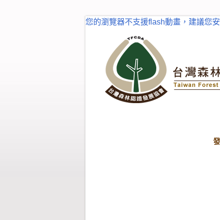
您的瀏覽器不支援flash動畫，建議您安裝fl
首頁
驗證指南
小常識
小常識
截至2019/12月 PEFC
全球有50個國家(或區域)加入國家會員，其中