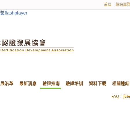
首頁
網站導
ashplayer
發展沿革
最新消息
驗證指南
驗證培訓
資料下載
相關連結
FSC釋出
FAQ：我
FSC釋出
FAQ：我
39個國家系統已經與PEFC完成互認程序。因此，PEFC
FM驗證
證書分布於已