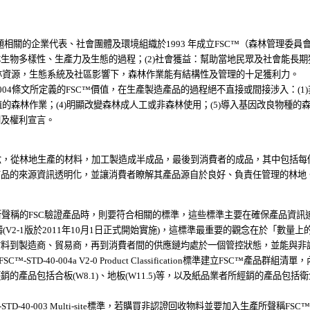
題相關的企業代表、社會團體及環境組織於1993 年成立FSC
™
（森林管理委員會
生物多樣性、生產力及生態的過程；(2)社會獲益：幫助當地民眾及社會能長
森林資源，生態系統及社區影響下，森林作業能有結構性及管理的十足獲利力。
1-004條文所定義的FSC
™
價值，在生產製造產品的過程絕不直接或間接涉入：(1)
的森林作業；(4)明顯改變森林成人工或非森林使用；(5)導入基因改良物種的森林作
則及權利宣言。
念，從林地生產的材料，加工製造成半成品，最後到消費者的成品，其中包括每
商品的來源資訊透明化，並讓消費者瞭解其產品源自於良好、負責任管理的林地
所聲稱的FSC驗證產品時，則要符合相關的標準，這些標準主要在確保產品資訊追
fication標準的範疇(V2-1版於2011年10月1日正式開始實施)，這標準最重要的觀
材料到製造商、貿易商，再到消費者間的供應鏈均處於一個管控狀態，並能與非
SC
™
-STD-40-004a V2-0 Product Classification標準建立FSC
™
產品群組清單，
品包括合板(W8.1)、地板(W11.5)等，以及紙品業者所經銷的產品包括衛生紙(
-STD-40-003 Multi-site標準，若購買非認證回收物料並要加入生產所聲稱FSC
™