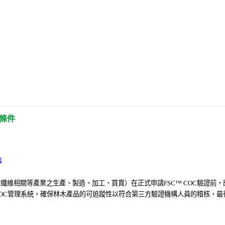
1個國家
的
11,984張
有效證書的產品在市面上流通。台灣由於沒有與PEFC互認之國
來源：
PEFC官方 PEFC Global Statistics
檔案。
83張證書
，驗證總
面積達204,376,134
公頃
。FSC
CoC
則是有來自
127個國家
的
4
，而CoC 證書數量為295張。
來源：
FSC官方 facts and figures
檔案。
備條件
事
纖維相關等產業之生產、製造、加工、買賣）在正式申請FSC
™
COC驗證前，
OC管理系統，確保林木產品的可追蹤性以符合第三方驗證機構人員的稽核，最後