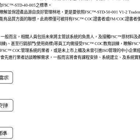
FSC
™
-STD-40-005之標準。
瞭解並保證產品源自良好管理林地，更是要依照FSC
™
-STD-50-001 V1-2 Tr
能有品質方面的聯想，此商標僅可被持有FSC
™
COC證書者或FM/COC證書
，一般而言，相關人員包括未來將主管該系統的負責人，及接觸FSC
™
原材料及
練)、甚至行銷部門(使用商標)等員工均需接受FSC
™
COC教育訓練，瞭解FSC
SC
™
COC管理系統的業者，或是未上市上櫃及未曾引進ISO管理的中小企
會先進行業者訪談瞭解需求，一般而言將會有課程安排、系統建立、及系統實務