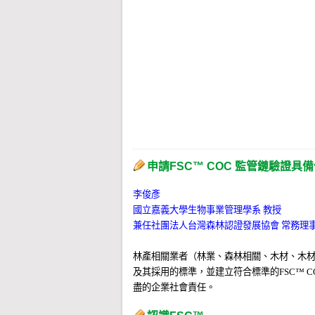
326,458,724
公頃
。PEFC
CoC
則是有來自
7
地，PEFC CoC在台灣的證書數量有6張。
其他各大洲及各國驗證數量比例，參見資料
截至2020/02/17 FSC™
全世界FSC
FM驗證
遍布於
82個國家
，共
1,6
在FSC FM統計中占有1,437公頃，共3張證書
其他各大洲及各國驗證數量比例，參見資料
申請FSC™ COC 監管鏈驗證具
李俊彥
國立嘉義大學生物事業管理學系 教授
兼任社團法人台灣森林認證發展協會 常務理
林產相關業者（林業、森林相關、木材、木材
及其採用的標準，並建立符合標準的FSC
™
C
盡的企業社會責任。