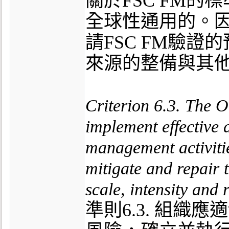
關於FSC FM的
全球性通用的。
請FSC FM驗
來源的整備與其
Criterion 6.3. The O
implement effective 
management activitie
mitigate and repair t
scale, intensity and 
準則6.3. 組